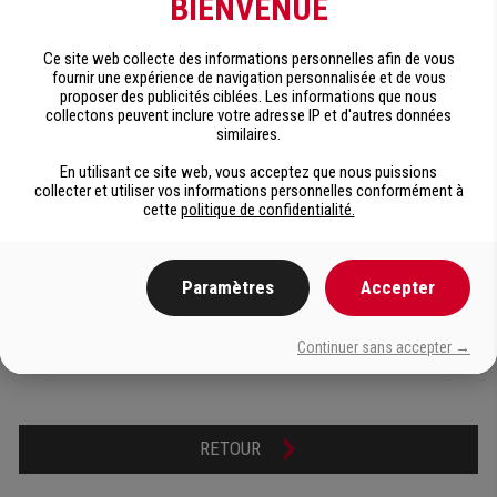
BIENVENUE
– Gris médium 4073
Ce site web collecte des informations personnelles afin de vous
– Pelure d’orange 4075
fournir une expérience de navigation personnalisée et de vous
proposer des publicités ciblées. Les informations que nous
collectons peuvent inclure votre adresse IP et d'autres données
– Terra cotta 4079
similaires.
– Brun foncé 4090
En utilisant ce site web, vous acceptez que nous puissions
collecter et utiliser vos informations personnelles conformément à
cette
politique de confidentialité.
– Brun doré 4095
– Noir 4100
Paramètres
Accepter
– Jaune sécurité 4510
Continuer sans accepter →
– Gris 4573
RETOUR