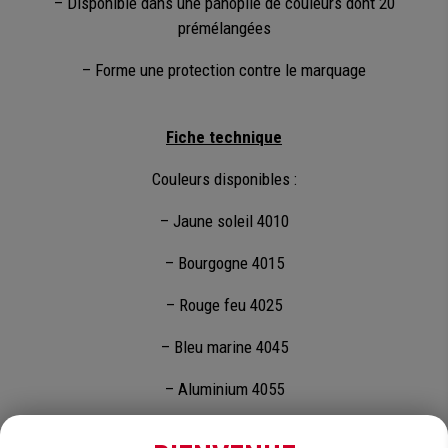
– Disponible dans une panoplie de couleurs dont 20
prémélangées
– Forme une protection contre le marquage
Fiche technique
Couleurs disponibles :
– Jaune soleil 4010
– Bourgogne 4015
– Rouge feu 4025
– Bleu marine 4045
– Aluminium 4055
– Vert forêt 4060