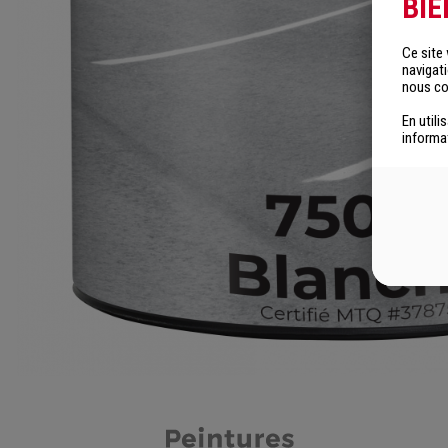
BI
Ce site
navigat
nous col
En utili
informa