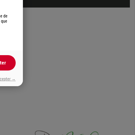
ce de
s que
ter
ccepter →