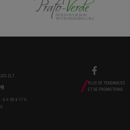
 J2G 2L7
PLUS DE TENDANCES
99
ET DE PROMOTIONS
 : 6 h 30 à 17 h
 h