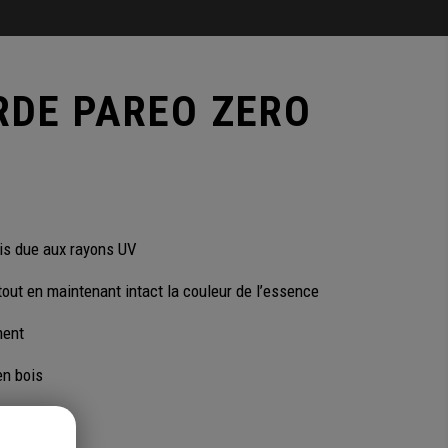
RDE PAREO ZERO
ois due aux rayons UV
 tout en maintenant intact la couleur de l’essence
ment
en bois
du bois