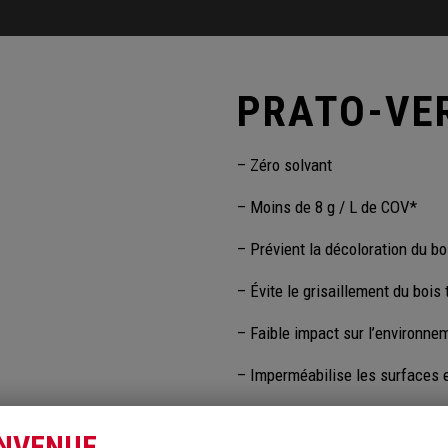
PRATO-VE
– Zéro solvant
– Moins de 8 g / L de COV*
– Prévient la décoloration du b
– Évite le grisaillement du bois
– Faible impact sur l’environne
– Imperméabilise les surfaces 
– Laisse transparaître le veiné 
ENVENUE