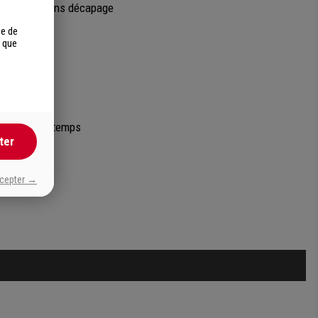
réappliqué sans décapage
ce de
ce du bois
s que
avageurs
pas avec le temps
ter
ccepter →