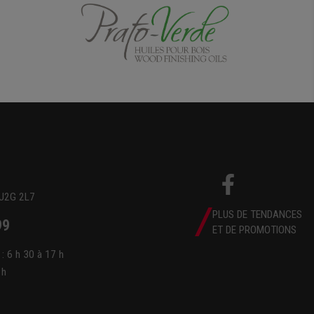
 J2G 2L7
PLUS DE TENDANCES
99
ET DE PROMOTIONS
 : 6 h 30 à 17 h
 h