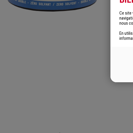
Ce site
navigat
nous col
En utili
informa