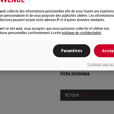
– Rénovation facile: peut être 
 web collecte des informations personnelles afin de vous fournir une expérien
– Ne fait pas de film à la surfa
ion personnalisée et de vous proposer des publicités ciblées. Les information
lectons peuvent inclure votre adresse IP et d'autres données similaires.
– Protège contre la moisissure
sant ce site web, vous acceptez que nous puissions collecter et utiliser vos
tions personnelles conformément à cette
politique de confidentialité.
– Protège contre les insectes r
– Ne cloque pas et ne blanchit 
Paramètres
Accep
* Composé organique volatil.
Continuer sans a
Fiche technique
RETOUR