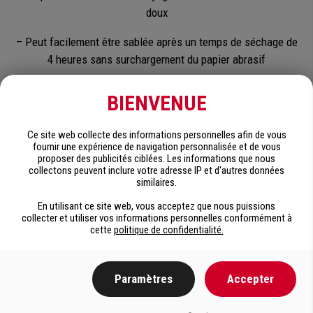
doux
– Peut facilement être sablée après un temps de séchage de
4 heures sans surchargement du papier abrasif
BIENVENUE
Fiche technique
Ce site web collecte des informations personnelles afin de vous
fournir une expérience de navigation personnalisée et de vous
proposer des publicités ciblées. Les informations que nous
RETOUR
collectons peuvent inclure votre adresse IP et d'autres données
similaires.
En utilisant ce site web, vous acceptez que nous puissions
collecter et utiliser vos informations personnelles conformément à
cette
politique de confidentialité.
Paramètres
Accepter