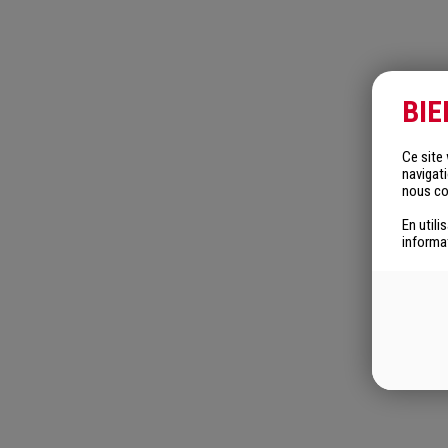
BI
Ce site
navigat
nous col
En utili
informa