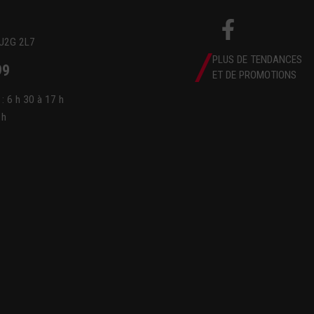
 J2G 2L7
PLUS DE TENDANCES
99
ET DE PROMOTIONS
 : 6 h 30 à 17 h
 h