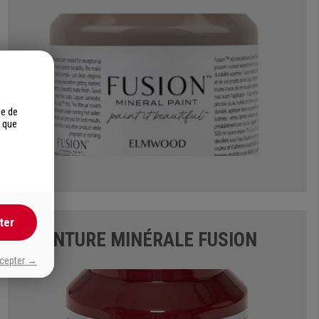
ce de
s que
ter
PEINTURE MINÉRALE FUSION
ccepter →